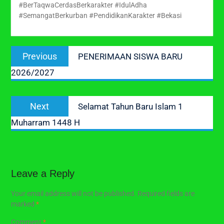
#BerTaqwaCerdasBerkarakter #IdulAdha
#SemangatBerkurban #PendidikanKarakter #Bekasi
Post
Previous
Previous
PENERIMAAN SISWA BARU
navigation
post:
2026/2027
Next
Next
Selamat Tahun Baru Islam 1
post:
Muharram 1448 H
Leave a Reply
Your email address will not be published.
Required fields are
marked
*
Comment
*