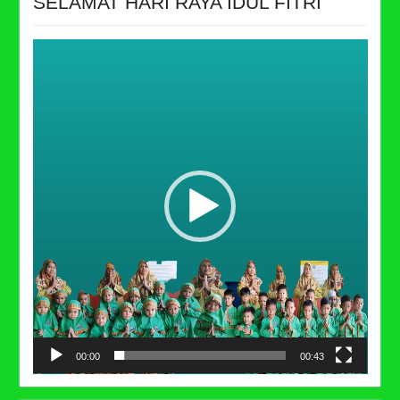
SELAMAT HARI RAYA IDUL FITRI
Video
Player
00:00
00:43