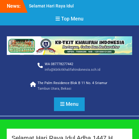
Skip
News:
Selamat Hari Raya Idul
to
Adha 1447 H
content
Top Menu
SELAMAT DAN SUKSES
SISWA/I TKIT KHALIFAH
INDONESIA
Selamat Tahun Baru Islam
1 Muharram 1448 H
WA 087778277442
info@kbtkitkhalifahindonesia.sch.id
The Palm Residence Blok B 11 No. 4 Sriamur
Tambun Utara, Bekasi
Menu
Selamat Hari Raya Idul Adha 1447 H