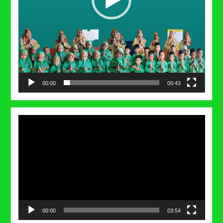
00:00
00:43
Video
Player
00:00
03:54