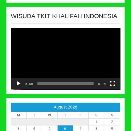
WISUDA TKIT KHALIFAH INDONESIA
Video
Player
00:00
01:39
August 2026
M
T
W
T
F
S
S
1
2
3
4
5
6
7
8
9