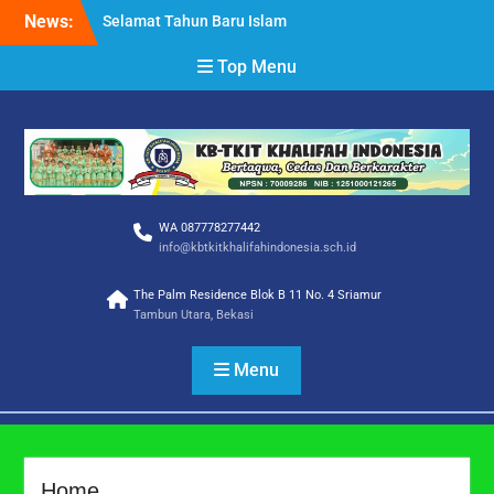
Skip
News:
Selamat Tahun Baru Islam
to
1 Muharram 1448 H
content
Top Menu
Selamat Hari Raya Idul
Adha 1447 H
SELAMAT DAN SUKSES
SISWA/I TKIT KHALIFAH
INDONESIA
WA 087778277442
info@kbtkitkhalifahindonesia.sch.id
The Palm Residence Blok B 11 No. 4 Sriamur
Tambun Utara, Bekasi
Menu
Home