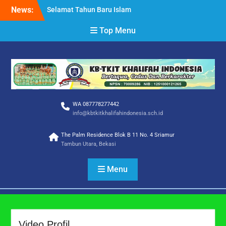
Skip
News:
Selamat Tahun Baru Islam
to
1 Muharram 1448 H
content
Top Menu
Selamat Hari Raya Idul
Adha 1447 H
SELAMAT DAN SUKSES
SISWA/I TKIT KHALIFAH
INDONESIA
WA 087778277442
info@kbtkitkhalifahindonesia.sch.id
The Palm Residence Blok B 11 No. 4 Sriamur
Tambun Utara, Bekasi
Menu
Video Profil