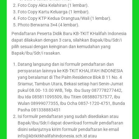
Foto Copy Akta Kelahiran (1 lembar).
Foto Copy Kartu Keluarga (1 lembar).
Foto Copy KTP Kedua Orangtua/Wali (1 lembar).
Photo Berwarna 3×4 (4 lembar).
Pendaftaran Peserta Didik Baru KB-TKIT KHalifah Indonesia
dapat dilakukan dengan 3 cara, silahkan Bapak/Ibu/Sdr/i
pilih sesuai dengan keinginan dan kemudahan yang
Bapak/Ibu/Sdr/i rasakan.
Datang langsung dan isi formulir pendaftaran dan
persyaratan lainnya ke KB-TKIT KHALIFAH INDONESIA
yang beralamat di The Palm Residence Blok B 11 No. 4
Sriamur, Tambun Utara, Bekasi setiap hari Senin-Jumat
pukul 08.00- 13.00 WIB, Telp. Ibu Susy 087778277442,
Ibu Ida 085811095509, Ibu Titien 085880757577, Ibu
Wulan 08999077355, Ibu Ocha 0857-1720-4751, Bunda
Pasha 081338883451
Isi formulir pendaftaran yang sudah disediakan atau
Bapak/Ibu/Sdr/i dapat download formulir pendaftaran
disini selanjutnya kirim formulir pendaftaran ke email
info@kbtkitkhalifahindonesia.sch.id atau