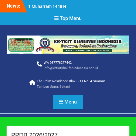
Skip
News:
Selamat Hari Raya Idul
to
Adha 1447 H
content
Top Menu
SELAMAT DAN SUKSES
SISWA/I TKIT KHALIFAH
INDONESIA
Selamat Tahun Baru Islam
1 Muharram 1448 H
WA 087778277442
info@kbtkitkhalifahindonesia.sch.id
The Palm Residence Blok B 11 No. 4 Sriamur
Tambun Utara, Bekasi
Menu
PPDB 2026/2027