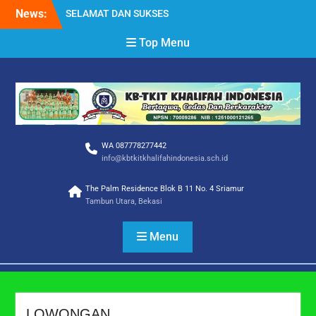
Skip
SISWA/I TKIT KHALIFAH
News:
to
INDONESIA
content
Selamat Tahun Baru Islam
Top Menu
1 Muharram 1448 H
Selamat Hari Raya Idul
Adha 1447 H
WA 087778277442
info@kbtkitkhalifahindonesia.sch.id
The Palm Residence Blok B 11 No. 4 Sriamur
Tambun Utara, Bekasi
Menu
LOWONGAN