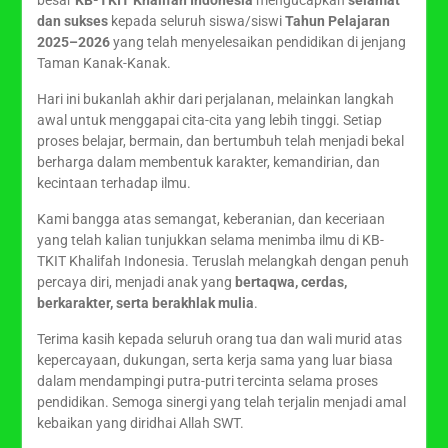
besar
KB-TKIT Khalifah Indonesia
mengucapkan
selamat
dan sukses
kepada seluruh siswa/siswi
Tahun Pelajaran
2025–2026
yang telah menyelesaikan pendidikan di jenjang
Taman Kanak-Kanak.
Hari ini bukanlah akhir dari perjalanan, melainkan langkah
awal untuk menggapai cita-cita yang lebih tinggi. Setiap
proses belajar, bermain, dan bertumbuh telah menjadi bekal
berharga dalam membentuk karakter, kemandirian, dan
kecintaan terhadap ilmu.
Kami bangga atas semangat, keberanian, dan keceriaan
yang telah kalian tunjukkan selama menimba ilmu di KB-
TKIT Khalifah Indonesia. Teruslah melangkah dengan penuh
percaya diri, menjadi anak yang
bertaqwa, cerdas,
berkarakter, serta berakhlak mulia
.
Terima kasih kepada seluruh orang tua dan wali murid atas
kepercayaan, dukungan, serta kerja sama yang luar biasa
dalam mendampingi putra-putri tercinta selama proses
pendidikan. Semoga sinergi yang telah terjalin menjadi amal
kebaikan yang diridhai Allah SWT.