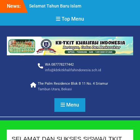
Skip
News:
Selamat Tahun Baru Islam
to
1 Muharram 1448 H
content
Top Menu
Selamat Hari Raya Idul
Adha 1447 H
SELAMAT DAN SUKSES
SISWA/I TKIT KHALIFAH
INDONESIA
WA 087778277442
info@kbtkitkhalifahindonesia.sch.id
The Palm Residence Blok B 11 No. 4 Sriamur
Tambun Utara, Bekasi
Menu
SELAMAT DAN SUKSES SISWA/I TKIT