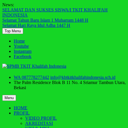
Skip
News:
to
SELAMAT DAN SUKSES SISWA/I TKIT KHALIFAH
content
INDONESIA
Selamat Tahun Baru Islam 1 Muharram 1448 H
Selamat Hari Raya Idul Adha 1447 H
Top Menu
Home
Youtube
Instagram
Facebook
WA 087778277442
info@kbtkitkhalifahindonesia.sch.id
The Palm Residence Blok B 11 No. 4 Sriamur
Tambun Utara,
Bekasi
Menu
HOME
PROFIL
VIDEO PROFIL
AKREDITASI