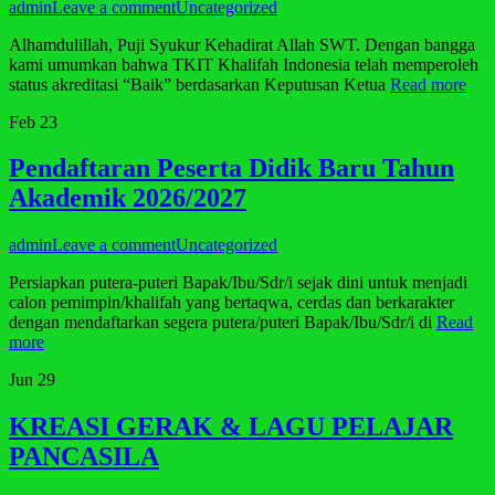
admin
Leave a comment
Uncategorized
Alhamdulillah, Puji Syukur Kehadirat Allah SWT. Dengan bangga
kami umumkan bahwa TKIT Khalifah Indonesia telah memperoleh
status akreditasi “Baik” berdasarkan Keputusan Ketua
Read more
Feb
23
Pendaftaran Peserta Didik Baru Tahun
Akademik 2026/2027
admin
Leave a comment
Uncategorized
Persiapkan putera-puteri Bapak/Ibu/Sdr/i sejak dini untuk menjadi
calon pemimpin/khalifah yang bertaqwa, cerdas dan berkarakter
dengan mendaftarkan segera putera/puteri Bapak/Ibu/Sdr/i di
Read
more
Jun
29
KREASI GERAK & LAGU PELAJAR
PANCASILA