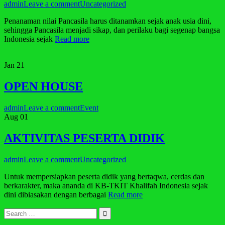
admin
Leave a comment
Uncategorized
Penanaman nilai Pancasila harus ditanamkan sejak anak usia dini,
sehingga Pancasila menjadi sikap, dan perilaku bagi segenap bangsa
Indonesia sejak
Read more
Jan
21
OPEN HOUSE
admin
Leave a comment
Event
Aug
01
AKTIVITAS PESERTA DIDIK
admin
Leave a comment
Uncategorized
Untuk mempersiapkan peserta didik yang bertaqwa, cerdas dan
berkarakter, maka ananda di KB-TKIT Khalifah Indonesia sejak
dini dibiasakan dengan berbagai
Read more
Search
for: