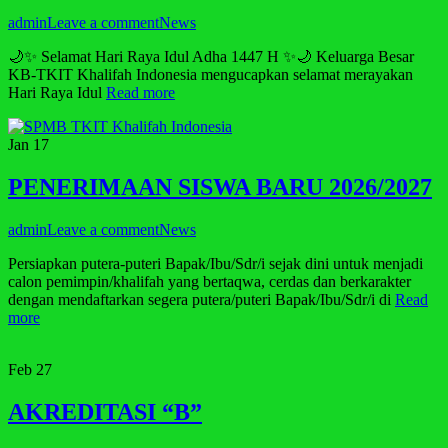
admin
Leave a comment
News
🌙✨ Selamat Hari Raya Idul Adha 1447 H ✨🌙 Keluarga Besar
KB-TKIT Khalifah Indonesia mengucapkan selamat merayakan
Hari Raya Idul
Read more
Jan
17
PENERIMAAN SISWA BARU 2026/2027
admin
Leave a comment
News
Persiapkan putera-puteri Bapak/Ibu/Sdr/i sejak dini untuk menjadi
calon pemimpin/khalifah yang bertaqwa, cerdas dan berkarakter
dengan mendaftarkan segera putera/puteri Bapak/Ibu/Sdr/i di
Read
more
Feb
27
AKREDITASI “B”