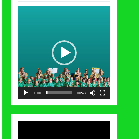
Video
Player
00:00
00:43
Video
Player