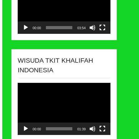
00:00
03:54
WISUDA TKIT KHALIFAH
INDONESIA
Video
Player
00:00
01:39