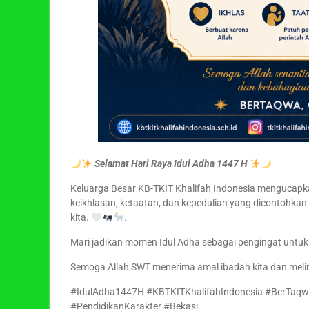
Selamat Hari Raya Idul Adha 1447 H
Keluarga Besar KB-TKIT Khalifah Indonesia mengucap
keikhlasan, ketaatan, dan kepedulian yang dicontohkan
kita.
.
Mari jadikan momen Idul Adha sebagai pengingat untu
Semoga Allah SWT menerima amal ibadah kita dan meli
#IdulAdha1447H #KBTKITKhalifahIndonesia #BerTaqw
#PendidikanKarakter #Bekasi