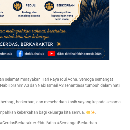
kan selamat merayakan Hari Raya Idul Adha. Semoga semangat
 Nabi Ibrahim AS dan Nabi Ismail AS senantiasa tumbuh dalam hati
k berbagi, berkorban, dan menebarkan kasih sayang kepada sesama.
mpahkan keberkahan bagi keluarga kita semua.
.
aCerdasBerkarakter #IdulAdha #SemangatBerkurban