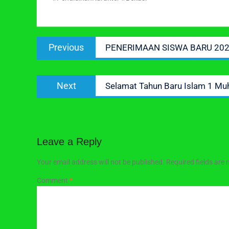
Post
Previous
Previous
PENERIMAAN SISWA BARU 202
navigation
post:
Next
Next
Selamat Tahun Baru Islam 1 M
post:
Leave a Reply
Your email address will not be published.
Required fields are
Comment
*