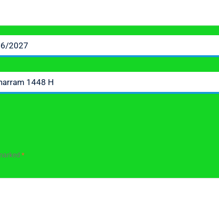
6/2027
uharram 1448 H
 marked
*