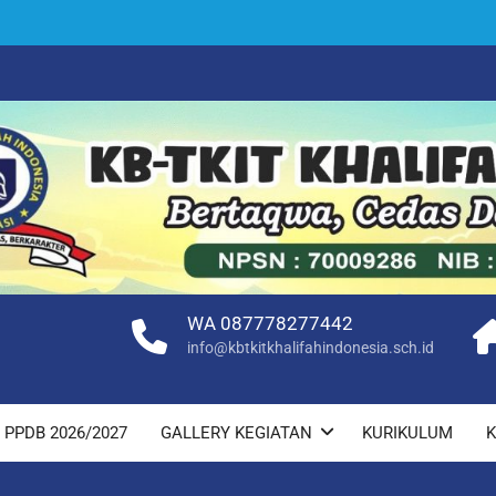
WA 087778277442
info@kbtkitkhalifahindonesia.sch.id
PPDB 2026/2027
GALLERY KEGIATAN
KURIKULUM
K