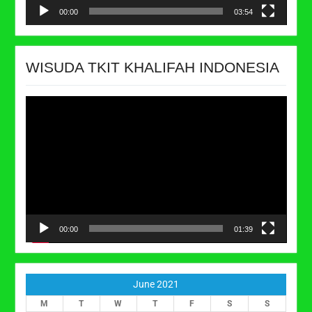
00:00
03:54
WISUDA TKIT KHALIFAH INDONESIA
Video
Player
00:00
01:39
June 2021
M
T
W
T
F
S
S