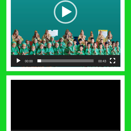
00:00
00:43
Video
Player