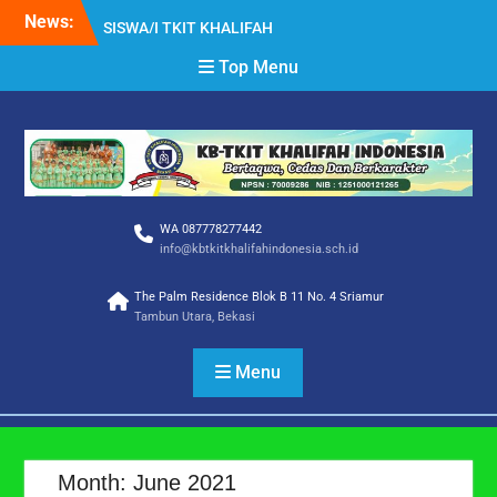
INDONESIA
Skip
News:
Selamat Tahun Baru Islam
to
1 Muharram 1448 H
content
Top Menu
Selamat Hari Raya Idul
Adha 1447 H
WA 087778277442
info@kbtkitkhalifahindonesia.sch.id
The Palm Residence Blok B 11 No. 4 Sriamur
Tambun Utara, Bekasi
Menu
Month:
June 2021