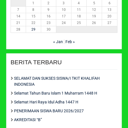
1
2
3
4
5
6
7
8
9
10
11
12
13
14
15
16
17
18
19
20
21
22
23
24
25
26
27
28
29
30
« Jan
Feb »
BERITA TERBARU
SELAMAT DAN SUKSES SISWA/I TKIT KHALIFAH
INDONESIA
Selamat Tahun Baru Islam 1 Muharram 1448 H
Selamat Hari Raya Idul Adha 1447 H
PENERIMAAN SISWA BARU 2026/2027
AKREDITASI “B”