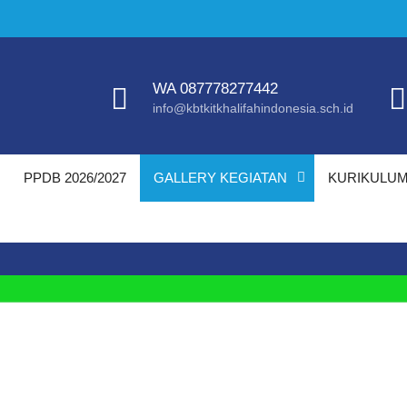
WA 087778277442
info@kbtkitkhalifahindonesia.sch.id
PPDB 2026/2027
GALLERY KEGIATAN
KURIKULU