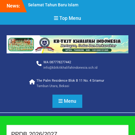
1 Muharram 1448 H
Skip
News:
Selamat Hari Raya Idul
to
Adha 1447 H
content
Top Menu
SELAMAT DAN SUKSES
SISWA/I TKIT KHALIFAH
INDONESIA
WA 087778277442
info@kbtkitkhalifahindonesia.sch.id
The Palm Residence Blok B 11 No. 4 Sriamur
Tambun Utara, Bekasi
Menu
PPDB 2026/2027