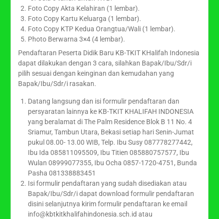
Foto Copy Akta Kelahiran (1 lembar).
Foto Copy Kartu Keluarga (1 lembar).
Foto Copy KTP Kedua Orangtua/Wali (1 lembar).
Photo Berwarna 3×4 (4 lembar).
Pendaftaran Peserta Didik Baru KB-TKIT KHalifah Indonesia
dapat dilakukan dengan 3 cara, silahkan Bapak/Ibu/Sdr/i
pilih sesuai dengan keinginan dan kemudahan yang
Bapak/Ibu/Sdr/i rasakan.
Datang langsung dan isi formulir pendaftaran dan
persyaratan lainnya ke KB-TKIT KHALIFAH INDONESIA
yang beralamat di The Palm Residence Blok B 11 No. 4
Sriamur, Tambun Utara, Bekasi setiap hari Senin-Jumat
pukul 08.00- 13.00 WIB, Telp. Ibu Susy 087778277442,
Ibu Ida 085811095509, Ibu Titien 085880757577, Ibu
Wulan 08999077355, Ibu Ocha 0857-1720-4751, Bunda
Pasha 081338883451
Isi formulir pendaftaran yang sudah disediakan atau
Bapak/Ibu/Sdr/i dapat download formulir pendaftaran
disini selanjutnya kirim formulir pendaftaran ke email
info@kbtkitkhalifahindonesia.sch.id atau